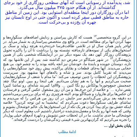
شد، پدیدآمده از رسوباتی است که آبهای سطحی روزگاری از خود برجای
گذاشته‌اند. از آن هنگام حدود ۳۷۵ میلیون سال می‌گذرد.
اما درآن روزگاران دور اینجا منطقه‌ای استوایی بود. این زمین از مناطق
حاره به مناطق قطبی سفر کرده است و اکنون حتی در اوج تابستان نیز
چهره آن یخ‌زده و بی‌حرکت است.
۱۲
در این گروه متخصصی
هست که کارش پیراستن و زدایش اضافه‌های سنگواره‌ها و
مهیا کردن آنها برای مطالعه است. در واقع وی متخصص پیراستاری به شمار می‌آید. در
اواخر پاییز همان سال او در تلاشی طاقت‌فرسا خرده‌خرده هرچه زواید و سنگ بر
استخوان‌های یکی از نمونه‌های تازه‌یافته نشسته بود را برداشت تا آن را پاکیزه تحویل
پژوهندگان روزگار کهن دهد. یک نمونه دیگر نیز در آزمایشگاه شخصی یکی از همین
۱۳
پژوهشگران
در شهر شیکاگو در معرض دید گذاشته شد. پس از این تلاشها بود که
تازه، دوستان جوینده و یابندۀ ما، خودشان نیز آنچه یافته بودند را به چشم خود، بی هیچ
حجابی می‌دیدند. آنها به‌جای قطعات و بقایای پراکنده، پیش روی خود سنگواره‌‌هایی را
می‌دیدند که تقریباً کامل بودند. سر و شانه و باله‌های آنها مشهود بود. سرپرست
پژوهشگران این لحظات را چنین توصیف می‌کند: ”ما مدام با شعف از سنگواره‌هایمان
صحبت می‌کردیم و آنها را به هم نشان می‌دادیم. ’هی اینجا رو ببین. اونو نیگا. چقد
جمجمش جمع‌وجوره! پولکاش رو نگا کنین … واااای! کمربند شانه‌ای رو تماشا کنین!
نقص نداره …‘ و خلاصه از این حرف‌ها. و من آن روز مشغول عکس گرفتن و فرستادن
آن عکس‌ها برای هاروارد و شیکاگو بودم. البته هرچیزی رو که برای بررسی برمی‌داشتیم
ده دقیقه بعد برش می‌گرداندیم سر جایش. در آن روز من هرکس را که می‌دیدم به
تماشای ظرایف سنگواره‌ها دعوت می‌کردم که ’ببخشید! به این توجه کردین؟‘ خلاصه
اینکه حقش بود برای پیدا کردن هر یک تکه از این استخوان‌ها یک عالم خوشحال بشویم و
وقتی که همه آنها رو یک‌جا و مفصل‌بندی‌شده دراختیار داشتیم خُب معلوم است که دیگر
خوشحالی ما حدی نداشت. ما در آن لحظات حس تشویش و دلهرۀ آدم‌های خیلی پول‌دار
را تجربه می‌کردیم که گران‌بهاترین شیء قیمتی‌ زندگی‌شان را دردست گرفته‌اند.“
پایان بخش اول …
ادامۀ مطلب