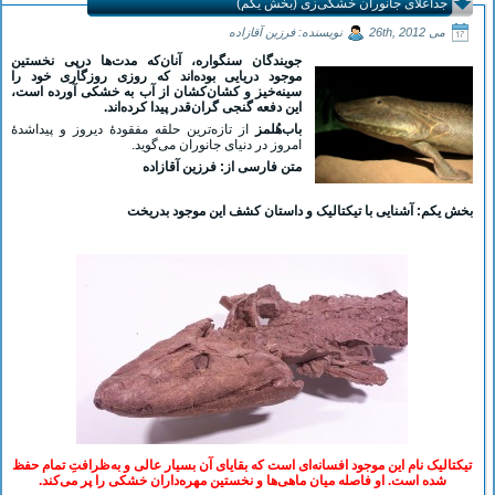
جداعلای جانوران خشکی‌زی (بخش یکم)
می 26th, 2012
نویسنده: فرزین آقازاده
جویندگان سنگواره، آنان‌که مدت‌ها درپی نخستین
موجود دریایی بوده‌اند که روزی روزگاری خود را
سینه‌خیز و کشان‌کشان از آب به خشکی آورده است،
این دفعه گنجی گران‌قدر پیدا کرده‌اند.
باب‌هُلمز
از تازه‌ترین حلقه مفقودۀ دیروز و پیداشدۀ
امروز در دنیای جانوران می‌گوید.
متن فارسی از:
فرزین آقازاده
بخش یکم:
آشنایی با تیکتالیک و داستان کشف این موجود بدریخت
تیکتالیک نام این موجود افسانه‌ای است که بقایای آن بسیار عالی و به‌ظرافتِ تمام حفظ
شده است. او فاصله میان ماهی‌ها و نخستین مهره‌داران خشکی را پر می‌کند.