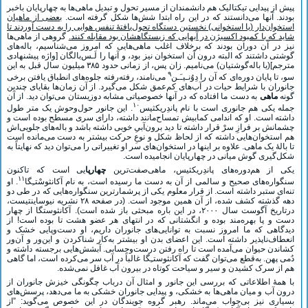
پیش از پیدایی تیکتالیک هم دانشمندان از مسیر تحول و تبدیل ماهی‌ها به چهارپایان باخبر
بودند. آنها می‌دانستند که در این راه ابتدا شش‌ها شکل گرفته است.
بعضی از ماهیان
استخوان
دار (یا استخوانی) نخستین دستگاه تحول
یافتۀ تنفس هوایی را به دست آوردند تا
شاید که با کمبود اکسیژن در آبهایی که زیستگاهشان بود مقابله کنند.
گروهی از ماهی‌ها
نیز در آن دوران بودند که برخلاف اغلب ماهی‌هایی که امروز می‌شناسیم، باله‌های
گوشتی داشتند که البته درون آن استخوان نیز بود، و آنها را لَـس‌بالگان [واژه پیشنهادی
مترجم](یا باله‌گوشتیان) می‌نامیم. زان پس، از زمانی حدود ۳۸۵ میلیون سال قبل به این
۹
سو، تا پایان دوره‌ای که آن را دِوُنـیـَـن
می‌نامند، رفته‌رفته جلوه‌های انطباق یافتن برخی
جانوران با شرایط حیات در آب‌های کم‌عمق شکل می‌گیرد. از آن زمان‌ها بقایای چندین
گونه
ماهی
به دست ما افتاده که در آنها خصوصیاتی مشابه دوزیستان می‌توان دید. از آن
۱۰
جمله یکی هم جانوری است با نام پاندِریکثیس
. این جانور حول‌وحوش یک متر طول
داشته است. او که اندامی کمابیش تمساح‌مانند داشته، دارای سری مسطح بوده است و
چشمانش بر فرازِ سرْ قرار داشته تا دید برون‌آبیِ خوبی داشته باشد و باله‌های جلویی‌اش
هم استخوان‌هایی داشته که از لحاظ شکل و نوعِ حرکت بیشتر به دست می‌مانده است
تا بالۀ یک ماهی. علاوه بر اینها در استخوان‌های سر او تغییراتی را می‌توان دید که نهایتاً به
شکل‌گیری گوش میانی در چهارپایان انجامیده است.
یکی از هم‌دوره‌های پاندِریکثیس، ماهی‌صفت‌ترین
چهارپا
یی است که تا‌کنون
۱۱
سنگواره‌های صحیح و سالمی از آن به دست ما رسیده است، به نام آکانثوسْتـِگا
. او
تنه‌ای ستبر داشته است. از قرار معلوم یکی از پرشمارترین سنگواره‌هایی که در طی دو
دهه گذشته کشف شده، از آن همین موجود است. (در صفحه ۲۸ نشریه نیوساینتیست،
در‌تاریخ آگوست سال ۲۰۰۰، در این باره مبحثی باز شده است). آکانثوستگا از چهار
دست و پا بهره‌مند بوده و انگشتانی که در انتهای هر عضو هشت تا بوده است! از
دیدگاهی که ما امروز نسبت به توانایی‌های جانوران داریم، او دست‌وپایی خشک و
انعطاف‌ناپذیر داشته است. این اعضای بدن او بیشتر به‌کار شناکردن و این‌ور و آن‌ور
کشاندن حیوان می‌آمده است تا راه رفتن درست‌و‌حسابی. آبشش‌هایی برجسته داشته و
دُمی پهن. به‌قطع می‌توان گفت که آکانثوستـِگا غالباً در آب سر می‌کرده است، اما گاهی
هم از سرک کشیدن و سیر و سیاحت کوتاه در بیرون آب غافل نمی‌شده.
با همۀ اطلاعاتی که بررسی این جانور و امثال آن درباب چگونگی خیزش جانوران از
درون آب و میان ماهی‌ها به خشکی، و پیدایی جانوران خشکی به ما می‌دهد، پرسش‌های
بسیاری نیز بی‌جواب می‌ماند. رهبر گروه جویندگان در این خصوص می‌گوید: ”از