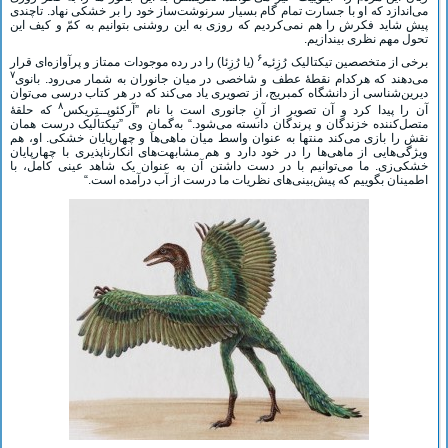
می‌اندازد که او با جسارت تمام گام بسیار سرنوشت‌ساز خود را بر خشکی نهاد. تاچندی
پیش شاید فکرش را هم نمی‌کردیم که روزی به این روشنی بتوانیم به کمّ و کیف این
تحول مهم نظری بیندازیم.
۶
برخی از متخصصین تیکتالیک رُزِئـِه
(یا رُزِئا) را در رده موجودات ممتاز و پرآوازه‌ای قرار
۷
می‌دهند که هرکدام نقطۀ عطف و شاخصی در میان جانوران به شمار می‌رود. بانوی
دیرین‌شناسی از دانشگاه کمبریج، از تصویری یاد می‌کند که در هر کتاب درسی می‌توان
۸
آن را پیدا کرد و آن تصویر از آنِ جانوری است با نام ”آرکئوپــتِریکس
که حلقۀ
متصل‌کننده خزندگان و پرندگان دانسته می‌شود.“ به‌گمانِ وی ”تیکتالیک درست همان
نقش را بازی می‌کند منتها به عنوان واسط میان ماهی‌ها و چهارپایان خشکی. او، هم
ویژگی‌هایی از ماهی‌ها را در خود دارد و هم مشابهت‌های انکار‌ناپذیری با چهارپایان
خشکی‌زی. ما می‌توانیم با در دست داشتن آن به عنوان یک شاهد عینی کامل، با
اطمینان بگوییم که پیش‌بینی‌های نظریات ما درست از آب درآمده است.“