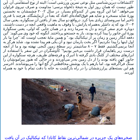
”اکتشافات دیرین‌شناسی مثل نوعی تمرین ورزشی است؛ البته از نوع استقامتی آن. این
طور نیست که همان روز اول به نتیجۀ دلخواه برسی؛ مداومت و صرف نیروی فراوان
می‌خواهد.“ اما این گروه پس از کندوکاو بسیار، در سال ۲۰۰۲ چشمشان به نخستین
پوزۀ شاید مسخره و شاید هم فوق‌العاده‌ای افتاد که بعداً در آزمایشگاه، هرچند با قدری
تأخیر اما سروصدای زیادی به‌پا کرد. درواقع دو سال بعد از یافتن آن سنگواره، یعنی سال
۲۰۰۴، بود که تِد داشلِر به‌همراه یارانش، با وقوف به ماهیت واقعی آنچه در دست داشتند،
دوباره عزم سفر کردند و دل به سرما زدند و در همان جایی که اولی، یعنی سنگوارۀ
پوزۀ این جانور را پیدا کرده بودند، باز به جستجو پرداختند. آنگونه که خود وی می‌گوید: ”این
دفعه انگار زمین و زمان پر از تیکتالیک بود.“ و همین مایۀ تعجب اوست که: ”چرا ما بار
اول اینها را پیدا نکردیم؟ اگر بخت یارمان نبود و آن یکی هم پیدا نشده بود، شاید هرگز به
آنجا برنمی‌گشتیم. فقط ۷ – ۸ سانتیمتر زیر سطح زمین گنجی نهفته بود و ما از آنچه
درست زیر پاهایمان قرار داشت بی‌خبر بودیم!“ کاوشگران در این سفر با استفاده از
ابزارهای مختلف از کلنگ بادی گرفته تا انبرک و فرچه‌های ظریف، هرچه سنگواره از این
جانور کهن یافته بودند را از دل زمین به‌در می‌آوردند و در حالی که هنوز پیرامونشان را
سنگ فراگرفته بود، اما بازهم با یک پوشش محافظتی از گچ آنها را می‌پوشاندند. آخرسر
هم این بسته‌های پرارزششان را در راه بازگشت به خانه با دقت تمام با خود به همراه
آوردند.
صخره‌های یک جزیره در شمالی‌ترین نقاط کانادا که تیکتالیک در آن یافت