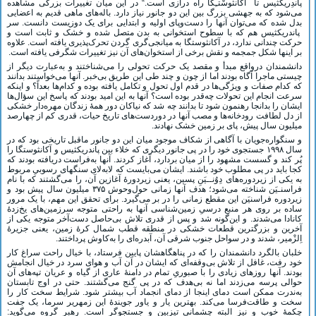
پاندِریکثیس تا آکانثوسْتـِگا راه درازی است.“ در این میان تغییرات بزرگی مشاهده
می‌شود که به جهشی بزرگ بین این دو جانور نیاز دارد. باله‌های ماهی قدیم به اعضایی
بدل شده که می‌توان آنها را دست‌وپای اولیه و ابتدایی برای یک دوزیست دانست. سر
پاندریکثیس هم که با سطوح استخوانی به بدن متصل شده و خشک و ثابت است و
حرکت چندانی ندارد، در آکانثوستگا به میانجی‌گری گردن تحرک‌پذیری یافته است. علاوه
بر اینها شکل جمجمه و نقش برخی از استخوان‌های آن نیز تغییرات شگرفی یافته است.
دانشمندان درواقع مبدأ و مقصد یک حرکت تحولی را می‌شناختند و به‌عبارت دیگر از
چیستی ماجرا آگاه بودند اما از چون و چند طی این طریق بی‌خبر. آنها می‌خواستند بدانند
که کدام صفات و ویژگی‌ها در قدم اول تحول و تکامل یافته بوده و کدام‌ها بعداً؟ و اینکه
سرعت انجام این تحولات چه‌قدر بوده است؟ آنها به این امید بودند که پاسخ این سؤال‌ها
ایشان را بدانجا رهنمون شود تا بدانند چه شد که نیاکان دور همۀ زندگان مهره‌دار خشکی
از دل لطافت رودخانه‌ها و مصب آنها در دوردست‌های تاریخ حیات، قدری کم از چهارصد
میلیون سال پیش، پای بر زمین خشک نهادند.
و سنگواره‌جویان با آگاهی از شکاف موجود میان این دو جانور ماقبل تاریخی بود که در
سال ۱۹۹۸ جستجوی خود را در پی جانور دیگری که خلاء بین پاندریکثیس و آکانثوستگا را
پُر کند و گسست مشهود را از میان بردارد، آغاز کردند. آنها به‌فراست دریافته بودند که
کجا باید در پی مطلوب خود باشند. ایشان می‌بایست که لابه‌لای سنگهای رسوبیِ مربوط
به یکی از زیردوره‌‌های دِوُنــیَنِ پسین، یعنی زیردورۀ آغازین آن، را می‌گشتند که با نام
فراسنـیَن شناخته می‌شود؛ هدف آنها زمانی حول‌وحوش ۳۷۵ میلیون سال پیش بود و
زیردوره فراسنیَن این مقطع زمانی را در بر می‌گیرد. برای تحقق این مهم، با یک مرور
ساده بر روی هر منبع درسیِ زمین‌شناسی آنها به راحتی متوجه سرزمین‌های یخ‌زدۀ
کانادا می‌شدند. و این‌گونه شد و پس از قدری تلاش بی‌حاصل دست‌آخر متوجه یکی از
آخرین و بزرگترین قطعات خشکی در منطقه قطب شمال کرۀ زمین، یعنی جزیرۀ
اِلزْمیر، شدند و در سواحل جنوب شرقی آن، آبدره‌ای را به‌کاوش پرداختند.
خلبان بالگرد دانشمندان را که در پناهگاهشان پایین فرستاد، با خیال راحت سراغ کار
خود رفت، غافل از تلاش بی‌وقفه‌ای که ایشان در آن آب و هوای سرد در خیال انجامش
بودند. آنها روزهای زیادی را با صبوریِ تمام در دامنۀ عاری از گیاه و عریان تپه‌های آن
حوالی پرسه می‌زدند اما نه بی‌هدف که در پی گنج می‌گشتند. حتی در اوج تابستان
به‌ندرت ممکن است دمای اینجا از دمای انجماد آب بیشتر شود. شرایط سخت کار را
سخت و طاقت‌فرسا می‌کند. بهترین یار و یاور جویندۀ این زمهریر سرما، یک جفت
چکمۀ خوب و نیز البته چشمانی تیزبین و جستجوگر است. رهبر گروه می‌گوید: