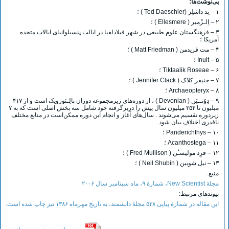
پی‌نوشت‌ها:
۱ – تِد داشلِر (Ted Daeschler ) ؛
۲ – اِلـزْمیر ( Ellesmere ) ؛
۳ – فرهنگستان علوم طبیعی در شهر فیلادلفیا در ایالت پنسیلوانیای ایالات متحده
آمریکا ؛
۴ – مت فریدمن ( Matt Friedman ) ؛
۵ – Inuit ؛
۶ – Tiktaalik Roseae ؛
۷ – جنیفر کلاک ( Jennifer Clack ) ؛
۸ – Archaeopteryx ؛
۹ – دِوُنــیَن ( Devonian ) ، از دوره‌های زیرمجموعه دوران پالِـئوزویک است و از ۴۱۷
میلیون تا ۳۵۴ میلیون سال پیش را دربرگرفته خود شامل سه بخش اصلی است که به ۷
زیردوره تقسیم می‌شوند . سال‌های آغاز و انجام این دوره ممکن‌است در منابع مختلف
با‌قدری اختلاف بیان شود .
۱۰ – Panderichthys ؛
۱۱ – Acanthostega ؛
۱۲ – فرِد مولیسـُن ( Fred Mullison ) ؛
۱۳ – نیل شوبین ( Neil Shubin ) ؛
منبع:
مجلۀ New Scientist، شمارۀ ۹، ماه سپتامبر سال ۲۰۰۶
پیوندهای مرتبط:
این مقاله در شمارۀ پیاپی ۵۲۸ مجلۀ دانشمند، به تاریخ مهرماه ۱۳۸۶ نیز چاپ شده است.