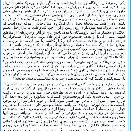
۱
یکی از جویندگان
در نگاه اول به نظرش آمده بود که گویا بقایای پوزه یک ماهی شُش‌دار
را پیدا کرده است. خُب این یافته برایش جالب بود اما گمان نمی‌کرد که آن‌چنان هم چیز
خارق‌العاده‌ای پیدا کرده باشد. آخر تِد داشلِر و دوستانش در خیال یافتن چیزهای خیلی
مهم‌تری بودند. آنها به خیال یافتن اثری از آن ماهی شجاع باستانی بودند که با اتکا بر
دانش خود گمان می‌کردند درحدود ۴۰۰ میلیون سال پیش از درون آب‌ها به خشکی خزیده
باشد. او در رقابت سرسختانۀ تحول و دگرگونگی در میان جانوران موفق بوده است که
مقام نیای بزرگ همه مهره‌داران روی زمین را از آنِ خود کند و طبعاً ما نیز از خیل عظیم
۲
اخلاف او به‌شمار می‌آییم. پژوهندگان با هدف یافتن اثری از آثار او جزیره‌ای
از مناطق
قطبی شمال کانادا را هدف جستجوی خود قرار داده بودند. به‌هرحال جستجوگر ما
هرآنچه یافته بود را به‌دقت بسته‌بندی کرد و کنار گذاشت تا سر فرصت به بررسی آن
بپردازد. اما کنار گذاشته شدن همان و ماه‌ها انتظار برای آن یک فرصت مناسب همان.
چشم آن موجود بیچاره به درب کشویی که در آن قرارش داده بودند خشک شد که شاید
دستی بیاید و او را از این زندان لعنتی خلاص کند. بعد از میلیون‌ها سال اسارت در میان
سنگ‌ها حالا این هم یک مخمصۀ تازه برای او شده بود. بقایای بسته‌بندی‌شدۀ مذکور برای
۴
۳
مدتی در فرهنگستان علوم طبیعی
دست‌نخورده باقی ماند تا بالاخره یک دانشجوی
‌فارغ‌التحصیل تصادفاً نگاهی به آن انداخت و با کمال تعجب متوجه چند خصوصیت غیر
معمول در آن شد. او اولین کاری که کرد به سراغ یابندۀ بقایا رفت و موضوع را مطرح
کرد. تِد داشلِر حسابی یکه خورد و آن‌طور که خود می‌گوید مثل این بود که ناگهان ذهنش
باز شده باشد و گفت: ”این که درست همون چیزیه که دنبالشیم. درسته، خودشه!“
از قرار معلوم بهترین‌ها نیز گاهی اشتباه می‌کنند. او خود رهبر چند تن از دانشمندان از
دانشگاه‌های شیکاگو و هاروارد بوده است. اما به‌هرحال پس از گذشت زمانی او و
گروهش به ارزش سنگواره‌ای که روزی به نظرشان خوار آمده بود، پی بردند و عاقبت
این جریان تبدیل شد به یکی از برجسته‌ترین اکتشافات سنگواره‌ در این دهه (دهۀ آغاز
هزارۀ سوم). پس از آن ماجرا آنها چندین نمونۀ کامل و خوب دیگر نیز از این موجود
باستانی به دست آوردند. موجودی که واسط ماهیان و مهره‌داران خشکی یا به عبارتی
چهارپایان در شمار آمده است. همۀ این نمونه‌ها آن‌قدر خوب و ظریف حفظ شده‌اند که
دانشمندان هر ریزه‌کاری و همۀ جزئیاتی را که دلشان بخواهد می‌توانند برروی آنها
جستجو و مشاهده کنند. این آفریدۀ تازه به خشکی رسیده را نام تیکتالیک گذاشتند. این
کلمه از اسم یک ماهی بزرگ مخصوص آب‌های کم‌عمق در زبان بومیان مناطق شمالی
(به‌خصوص شمال کانادا) یا همان اسکیموها گرفته شده است. نام خود این مردم و هم
۵
زبان این مردم را اینوییت
نیز می‌خوانند. نگریستن به این جانور ما را به فکر روزی