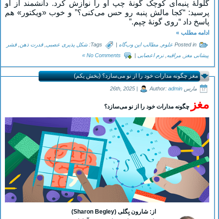
گلولۀ پنبه‌ای کوچک گونۀ چپ او را نوازش کرد. دانشمند از او
پرسید: “کجا مالش پنبه رو حس می‌کنی؟” و خوب «ویکتور» هم
پاسخ داد “روی گونۀ چپم.”
ادامه مطلب »
Posted in
علوم
,
مطالب این وب‌گاه
|
Tags:
شکل پذیری عصبی
,
قدرت ذهن
,
قشر
پیشانی مغز
,
مراقبه
,
نرم اعصابی
|
No Comments »
مغز چگونه مدارات خود را از نو می‌سازد؟ (بخش یکم)
مارس 26th, 2025 |
admin
Author:
مغز
چگونه مدارات خود را
از نو می‌سازد؟
از: شارون بِگلی (Sharon Begley)