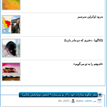
بدرود اوکراین سرسبز
((کاگویا ، دختری که دو مادر دارد))
«اندوهم را به تو می‌گویم»
مغز چگونه مدارات خود را از نو می‌سازد؟ (بخش دوم/بخش پایانی)
می 4th, 2025 |
admin
Author: