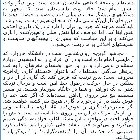
داشته‌اند و نتیجۀ قاطعی عایدشان نشده است. پس دیگر وقت
ایشان تمام شد؛ حالا نوبت دانشمندان است که مجهز به
دستگاههای پویشگر مغز پادرمیانی کنند و قضیه را فیصله بدهند. تا
بدین جای کار این‌گونه می‌نماید که سخنان هیوم درست بوده باشد؛
باید گفت هرچند که خِرَد این توان را دارد تا در یک داوری اخلاقی
نقش ایفا کند، اما عواطف غالباً نقش اصلی و تعیین‌کننده را بازی
می‌کنند و بر این مبناست که بسیاری از پیچیدگیهای شایست و
نشایستهای اخلاقی بر ما روشن می‌شود.
۱
«جاشوا گرین»
روان‌شناسی است در دانشگاه هاروارد که
آزمایشی انجام داده است و در آن افرادی را به اندیشیدن دربارۀ
مسئله‌ای وامی‌دارد و در این حین بخشهای مغزشان را به‌دقت
زیرنظر می‌گیرد. مسئله‌ای که باعنوان «مسئلۀ گاری راه‌آهن»
معروف است؛ بدین ترتیب که فرض کنید یک گاریِ پُر از بار و
سنگین در حال حرکت درطول خط آهن است و درحال نزدیک
شدن به یک دوراهی و شما در جایگاه سوزنبان هستید. در مسیر
مستقیم پنج نفر برروی راه‌‌آهن ایستاده‌اند که اگر شما خط را
عوض نکنید در اثر برخورد با گاری هرپنج نفر کشته خواهنـد شد.
اگر مسیرحرکت‌گاری را عوض‌کنید امّا، بازهم متأسفانه، ولی
این‌بـار یک نفر که در این سو برروی خط ایستاده است جانش را
خواهد باخت. در مواجهه با این مسئله اغلبِ افراد به‌سادگی تصمیم
می‌گیرند و می‌گویند خُب، تلفات جانی کمتر را باید انتخاب کرد؛
۲
تصمیمی که فلاسفه آن را ’منفعت‌گرایانه‘ یا ’سودگرایانه‘
می‌نامند.