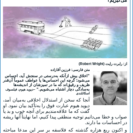
می‌گیریم؟
از: رابرت رایت (
Robert Wright
)
متن فارسی: فرزین آقازاده
”
اخلاق بیش ازآنکه به‌درستی در سنجش آید، احساس
می‌شود؛ گرچه این احساس‌ها یا عواطف عموماً آن‌قدر
ظریف و رقیق‌اند که ما در تمیزشان از اندیشه‌ها
به‌سادگی دچار اشتباه می‌شویم.
“
–
دیوید هیوم، فیلسوف
اسکاتلندی
آنجا که سخن از استدلال اخلاقی به‌میان آمد،
دیوید هیوم عبارت فوق را به‌تأکید بیان نمود. او
گفت که ما علاقه‌مندیم برای آنچه خوب و بد یا
صواب و خطا می‌دانیم توجیه منطقی پیدا کنیم، اما نهایتاً آنها ریشه
در احساسات ما دارند.
و اکنون ربع هزاره گذشته که فلاسفه بر سر این مدعا مباحثه