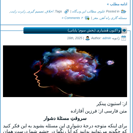
ادامه مطلب »
Posted in
علوم
,
مطالب این وب‌گاه
|
Tags:
اخلاق
,
تصمیم گیری
,
رابرت رایت
,
مسئله گاری راه آهن
,
مغز
|
۲ Comments »
و اکنون هُشیاری (بخش سوم؛ پایانی)
ژانویه 16th, 2025 |
admin
Author:
از: استیوِن پینکِر
متن فارسی از: فرزین آقازاده
سروقتِ مسئلۀ دشوار
برای اینکه متوجه درجۀ دشواری این مسئله بشوید به این فکر کنید
که چگونه می‌توانید بدانید که آیا رنگها در چشم شما درست همان