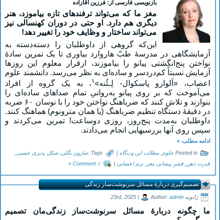
بازنویسی فارسی از: فرزین آقازاده
مغز ما که می‌تواند ترفندهای تازه بیاموزد، هنر
دیگری هم دارد. او حتی در دوران کهنسالی نیز
می‌تواند ساختار و وظایف خود را تغییر دهد!
این‌که گروهی از داوطلبان را دسته‌دسته به
آزمایشگاهی در مدرسۀ طبّ هاروارد بیاوری تا یک تمرین سادۀ
نواختن پنج‌انگشتی پیانو را بیاموزند، ازقرار معلوم این روزها
آزمایش نسبتاً کم‌دردسر و ساده‌ای به‌ نظر می‌رسد. دانشمند علوم
۱
اعصاب، «آلوارو پاسکوال- لِـئُنه»
، به یک گروه از افراد
می‌آموخت که بر روی پیانو به‌روانیِ تمام صداهای ساده‌ای را
بنوازند و تلاش کنند که ضرباهنگ نواختن خود را با نوسان ۶۰ ضربه
در دقیقۀ دستگاه تنظیم ضرباهنگ (یا همان مترونوم) هماهنگ کنند.
داوطلبان به‌مدت پنج‌روز، روزی دوساعت! تمرین می‌کردند و
سپس روی آنها بررسیهایی انجام می‌دادند.
ادامه مطلب »
Posted in
علوم
,
مطالب این وب‌گاه
|
Tags:
شارون بگلی
,
شکل پذیری عصبی
,
قدرت ذهن
,
قشر پیشانی مغز
,
نرم اعصابی
|
۱ Comment »
تصمیم‌گیری دربارۀ مسائل سرنوشت‌ساز زندگی
ژانویه 23rd, 2025 |
admin
Author:
ما چگونه دربارۀ مسائل سرنوشت‌ساز زندگی‌مان تصمیم