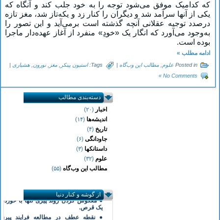
که کدامیک موفق می‌شود توجه را به خود جلب کند و آنگاه که
یکی از آنها سرآمد شد و دیگران را کنار زد و یکه‌تاز شد، مغز تازه
درصدد توجیه عقلانی آنچه گذشته است برمی‌آید و این تصور را
به‌وجود می‌آورد که انگار یک «خودِ» منفرد از آغاز عهده‌دار ماجرا
بوده است.
ادامه مطلب »
Posted in
علوم
,
مطالب این وب‌گاه
|
Tags:
استیون پینکر
,
مغز
,
نورون
,
هشیاری
|
No Comments »
دسته‌بندی مطالب
اخبار
(۲۰)
اندیشه‌ها
(۱۴)
تاریخ
(۴)
جاودانگی
(۶)
● خبر کوتاهی دربارۀ دست مصنوعی دارای
داستانکها
(۳)
قابلیت اتصال به مغز
علوم
(۳۲)
● خوب خوابیدن به مغز کمک می‌کند
خاطرات بد را دور نگه دارد …
مطالب این وب‌گاه
(۵۵)
● دریافت ویدیوی مردی که دست آهنی را
تنها با نیروی فکر حرکت می‌دهد.
از گوشه و کنار دنیا
● معکوس کردن روند پیری تنها با خوردن
یک قرص.
● نقطه عطف در مطالعه فرایند پیری
انسان و راز جوانی