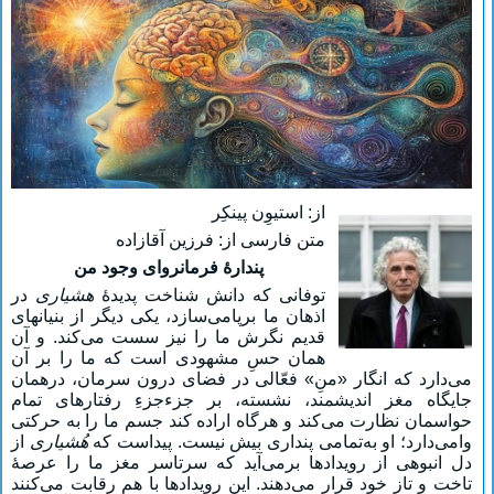
از: استیوِن پینکِر
متن فارسی از: فرزین آقازاده
پندارۀ فرمانروای وجود من
توفانی که دانش شناخت پدیدۀ
هشیاری
در
اذهان ما برپامی‌سازد، یکی دیگر از بنیانهای
قدیم نگرش ما را نیز سست می‌کند. و آن
همان حسِ مشهودی است که ما را بر آن
می‌دارد که انگار «منِ» فعّالی در فضای درون سرمان، درهمان
جایگاه مغز اندیشمند، نشسته، بر جزءجزءِ رفتارهای تمام
حواسمان نظارت می‌کند و هرگاه اراده کند جسم ما را به حرکتی
وامی‌دارد؛ او به‌تمامی پنداری بیش نیست. پیداست که
هُشیاری
از
دل انبوهی از رویدادها برمی‌آید که سرتاسر مغز ما را عرصۀ
تاخت و تاز خود قرار می‌دهند. این رویدادها با هم رقابت می‌کنند