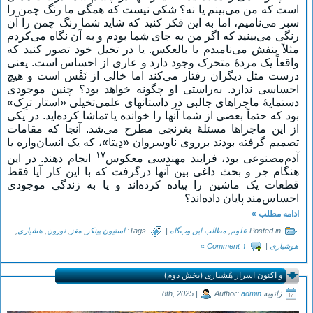
است که من می‌بینم یا نه؟ شکی نیست که همگی ما رنگ چمن را
سبز می‌نامیم، اما به این فکر کنید که شاید شما رنگ چمن را آن
رنگی می‌بینید که اگر من به جای شما بودم و به آن نگاه می‌کردم
مثلاً بنفش می‌نامیدم یا بالعکس. یا در تخیل خود تصور کنید که
واقعاً یک مردۀ متحرک وجود دارد و عاری از احساس است. یعنی
درست مثل دیگران رفتار می‌کند اما خالی از نَفْس است و هیچ
احساسی ندارد. به‌راستی او چگونه خواهد بود؟ چنین موجودی
دستمایۀ ماجراهای جالبی در داستانهای علمی‌تخیلی «استار ترِک»
بود که حتماً بعضی از شما آنها را خوانده یا تماشا کرده‌اید. در یکی
از این ماجراها مسئلۀ بغرنجی مطرح می‌شد. آنجا که مقامات
تصمیم گرفته بودند برروی ناوسروان «دِیتا»، که یک انسان‌واره یا
۱۷
آدم‌مصنوعی بود، فرایند مهندسی معکوس
انجام دهند. در این
هنگام جر و بحث داغی بین آنها درگرفت که با این کار آیا فقط
قطعات یک ماشین را پیاده کرده‌اند و یا به زندگی موجودی
احساس‌مند پایان داده‌اند؟
ادامه مطلب »
Posted in
علوم
,
مطالب این وب‌گاه
|
Tags:
استیون پینکر
,
مغز
,
نورون
,
هشیاری
,
هوشیاری
|
۱ Comment »
و اکنون اسرار هُشیاری (بخش دوم)
ژانویه 8th, 2025 |
admin
Author: