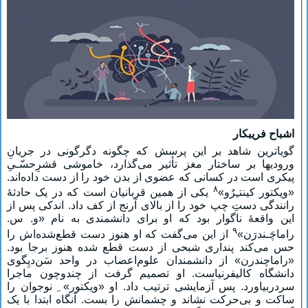
اشباح فریبکار
گویاترین شاهد بر این پرسش که چگونه دگرگونی در جریانِ
ورودیها بر ساختار مغز تأثیر می‌گذارد، خاموشی قشرِحسّـیِ
پیکری است در کسانی که عضوی از بدن خود را از دست داده‌اند.
۸
«ویکتور کینتـِرُو»
یکی از همین قربانیان است که در یک حادثۀ
رانندگی دستِ چپ خود را از بالای آرنج از کف داد. اندکی پس از
این واقعۀ ناگوار بود که او برای دانشمندی به نام «و.‌ س.
۹
راماچَـندرَن»
از این می‌گفت که او هنوز دست قطع‌شده‌اش را
حس می‌کند پنداری شبحی از دست قطع شده هنوز برجا بود.
«راماچندرن» از دانشمندان علوم‌اعصاب در واحد سَن‌دیِگوی
دانشگاه کالیفرنیاست. او تصمیم گرفت از چند‌و‌چون ماجرا
سردربیاورد. پس آزمایشی ترتیب داد. او «ویکتور» ِ نوجوان را
ساکت و بی‌حرکت نشاند و چشمانش را بست. آنگاه ابتدا با یک