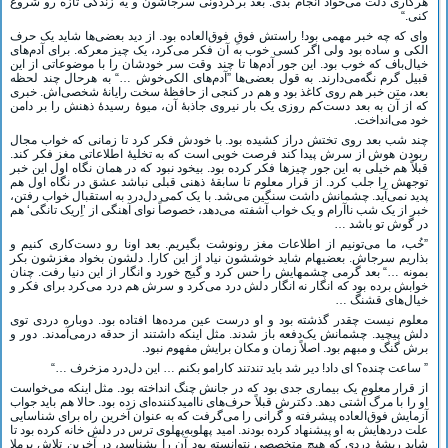
هرکاری دلت می‌خواد انجام بدی. بعد برگردونی سرجاشون و یه زندگی تازه رو شروع
کنی.“
وای که چه خبر مهمی بود! راستش فوقِ فوق‌العاده بود. از دید بعضی‌ها شاید یک حرف
الکی و ساده بود ولی اگر کسی خوب به آن فکر می‌کرد، یک چیز معرکه. برای آدم‌های
خیال‌باف که خوب بود. این جور آدم‌ها تا چند وقت سر خودشان را با موضوعاتی از این
قبیل گرم نگه‌می‌دارند. به قول بعضی‌ها ”آدم‌های الکی‌خوش …“ به هرحال چند لحظه
بعد، متن خبر هم روی کاغذ بود و هم در کنجی از حافظۀ سخت رایانۀ شخصی‌اش. خبری
که از آن به بعد دست‌کم روزی یک بار نیروی جاذبۀ آن، میوۀ رسیدۀ ذهنش را بر دامن
خود می‌انداخت.
چند شب بعد روی تختش دراز کشیده بود. با خودش فکر ‌کرد تا زمانی که خواب مجال
ربودن هوش از سرش پیدا کند فرصت خوبی است که به تخلیۀ اطلاعاتی مغز فکر کند.
قبلاً هم خیلی به این جور چیزها فکر کرده بود. بیخود نبود که در همان نگاه اول این خبر
توجهش را جلب کرد. از قرار معلوم تا سابقۀ ذهنی قبلی نباشد عشق در نگاه اول هم
پدید نمی‌آید. چشمانش داشت سنگین می‌شد. با یک کمی دل‌درد به استقبال خواب رفتن،
خبر از یک شب ناآرام و یک خواب آشفته می‌دهد، خصوصاً نوای آهنگی از ’اِریک تانگی‘ هم
در گوش تو باشد …
”خُب، ما می‌تونیم از اطلاعات مغز رونوشت بگیریم. بعد اونا رو دست‌کاری کنیم و
بذاریم سرجاش. بعضیهام شاید خوششون نیاد از این کارا. دلشون بخواد مغزشون بکر
بمونه …“ بعد گرمی چشمهایش را حس کرد و گیج خورد و انگار از این دنیا رفت. چنان
خوابش برده بود که انگار نه انگار دلش درد می‌کرد و سرش هم درد می‌کرد برای فکر و
خیال‌های قشنگ …
معلوم نیست چقدر گذشته بود و او درست عین مرده‌ها افتاده بود. دوباره دردی توی
دلش پیچید. چشمانش یک‌دفعه باز شدند. مثل اینکه داشتند از حدقه درمی‌آمدند. دور و
برش گنگ و مبهم بود. اصلاً زمان و مکان برایش مفهوم نبود.
” ساعت چنده؟ ای داد! دیر شد باید تندتند کارامو بکنم … این دل‌درد مزخرف …“
از قرار معلوم یک بیماری جدی بود که در جانش چنگ انداخته بود. مثل اینکه می‌خواست
او را با مرگ آشتی دهد. دکترش قبلاً حرف‌های ناامیدکننده‌ای زده بود. حالا هم باید جواب
آزمایش فوق‌العاده پیشرفته و گرانی را می‌گرفت که به عنوان آخرین راه برای شناسایی
علت دردهایش به او پیشنهاد کرده بودند. امید پهلوبه‌پهلوی ترس در دلش خانه کرده بود تا
شاید ریشۀ دردی که هیچ متخصصی نتوانسته بود آن را بشناسد، در آخرین تلاش برملا