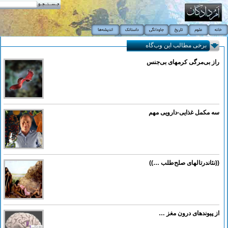
برخی مطالب این وب‌گاه
راز بی‌مرگی کرمهای بی‌جنس
سه مکمل غذایی-دارویی مهم
((نئاندرتالهای صلح‌طلب …))
از پیوندهای درون مغز …