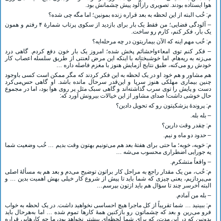
هوا ایستاده بودند. تصویری رازآلود پیش چشمانش بود.
م: خُب البته از این لحظه به بعد قراره زنده بمونین؛ اما مگه چی شده؟
– آلودگی فضایی؛ من فقط یک بار برای بازدید از سکوی پرتاب شمارۀ ۴ رفتم و همون
یک بار، فکر کنم، کارم رو ساخت.
م: خُب مهم اینه که الآن بیماریتون در چه مرحله‌ایه؟
– فکر کنم توی امعاء‌و‌احشائم پخش شده؛ امروز یک بار خون دفع کردم. گاهی درد
می‌زنه به ریه‌هام. اما خوشبختانه با اینکه این مرض لعنتی از طریق سلسله اعصاب کار
خودش رو می‌کنه، طبق نتایج آزمایش هنوز با مغزم فاصله داره …
هم مشاور و هم خود او در یک لحظه به این فکر کردند که مگر ممکن است کسی باوجود
چنین بیماری مهلکی هنوز سرپا و این‌قدر سرحال مانده باشد. او گاهی حس‌می‌کرد
دست و پایش را توی سرب گذاشته‌اند و گاهی سبک مثل پر روی هوا بود، اما در مجموع
حال خوشی داشت! صدای مشاور از این خیالات بیرونش آورد که:
م: پروندۀ پزشکیتون رو که تحویل دادین؟
– بله بله.
م: چقدر وقت دارین؟
– حدود دو ماه و نیم.
م: خوبه، خوبه؛ ما حتی برای هفتۀ بعد هم می‌تونیم بهتون وقت بدیم … خُب وضعیت شما
یه جورایی اضطراری محسوب می‌شه …
– واقعاً متشکرم.
م: خُب، من یک مقدار راجع به مراحل کار براتون توضیح می‌دم و بعد هم به مسألۀ اصلی
می‌پردازیم، یعنی چیزی که شما باید تا پیش از شروع کار خیلی بهش اهمیت بدین … و
البته آخرسر چند تا سؤال هم باید ازتون بپرسم‌…
– بله من آمادم.
م: ببینید … شما تقریباً از کل ماجرا هیچ احساسی نخواهید داشت. در یک لحظه به خواب
فرو می‌رین و بعد که چشماتون رو بازکنین همۀ کارها تموم شده … اما به‌هرحال باید
بدونین که در این مدت، که برای شما لحظه‌ای بیشتر نخواهد بود، ما چه کارهایی قراره