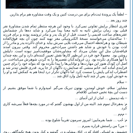
– لطفاً یک پروندۀ ثبت‌نام برای من درست کنین و یک وقت مشاوره هم برام بذارین.
چند روز بعد …
قدری انتظار برایش تفاوتی نمی‌کرد. با وجود این هرچه منتظر تمام شدن مشاورۀ نفر
قبلی بود، زمان برایش ثانیه به ثانیه معنا پیدا می‌کرد و شاید ده‌ها بار چشمانش
عقربه‌های ساعت قدیمی را جست. قبل از او یک پدر و مادر ثروتمند بودند و برای فرزند
۱۰ ساله‌شان می‌خواستند نسخۀ الکترونیکی مغز تهیه کنند چون آن بچه فوق‌العاده
شیطان بود و هرلحظه احتمال می‌رفت بلایی سرش بیاید و خدای ناکرده پدر و مادر را از
لذت بودن با خودش و شاید هم داشتن میراث‌خور محروم کند. وقتی بیرون آمدند
قیافه‌شان مثل این نشان می‌داد که مشاوره‌شان موفقیت‌آمیز نبوده است. دلیلش
روشن بود. معمولاً خود فرد در این‌طور کارها نقش تعیین کننده‌ای دارد و این بچه چندان
با آنها همکاری نکرده بود. زن غرولندکنان تقصیرها را به گردن شوهرش می‌انداخت. در
اصل آن کودک هنوز این مهارت‌ها و توانایی‌ها را پیدا نکرده بود که بتواند خود را برای چنین
فرایندی آماده کند. خانم منشی که صدایش زد ناگهان از جا پرید. قدری قلبش تندتر شد و
اضطراب اندکی پایش را سست کرد. اما ناگهان تکرار درد اینجا هم به کمکش آمد و او را
به خودش آورد. پس از چند ثانیه تأمل وارد اتاق شد …
– سلام
مشاور: سلام، خوش اومدین، بهتون تبریک می‌گم. امیدوارم با شما موفق بشیم. از
دست این بچۀ تخس حسابی کلافه‌ام.
– بله دیدمش … امان از این آدمای …
م: به‌هرحال تموم شد. البته من از اول بهشون گفتم که در مورد بچه‌ها فعلاً نمی‌شه کاری
کرد.
– م‌م‌م …
م: خُب … شما بفرمایین؛ امروز سرمون تقریباً شلوغ بوده …
– من؟ من راستش قراره بمیرم …
چشمش به اشیائی افتاد که در اتاق مشاوره در گوشه و کنار بدون هیچ تکیه‌گاهی روی