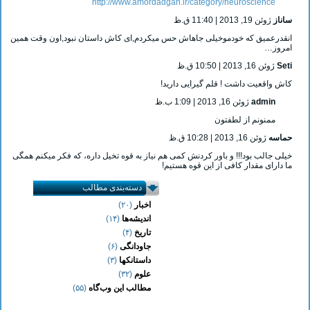
http://www.amordadgan.ir/category/neuroscience
ساناز
ژوئن 19, 2013 | 11:40 ق.ظ
انقدرعمیق که خودموخیلی جاهاش حس میکردم,ای کاش داستان نبود,اون وقت همین
امروز…
Seti
ژوئن 16, 2013 | 10:50 ق.ظ
کاش واقعیت داشت ! قلم گیرایی دارید!
admin
ژوئن 16, 2013 | 1:09 ب.ظ
ممنونم از لطفتون
حماسه
ژوئن 16, 2013 | 10:28 ق.ظ
خیلی جالب بود!!! و باور کردنش کمی هم نیاز به قوه تخیل داره، که فکر میکنم همگی
ما دارای مقدار کافی از این قوه هستیم!
دسته‌بندی مطالب
اخبار
(۲۰)
اندیشه‌ها
(۱۴)
تاریخ
(۴)
جاودانگی
(۶)
● خبر کوتاهی دربارۀ دست مصنوعی دارای
داستانکها
(۳)
قابلیت اتصال به مغز
علوم
(۳۲)
● خوب خوابیدن به مغز کمک می‌کند
خاطرات بد را دور نگه دارد …
مطالب این وب‌گاه
(۵۵)
● دریافت ویدیوی مردی که دست آهنی را
تنها با نیروی فکر حرکت می‌دهد.