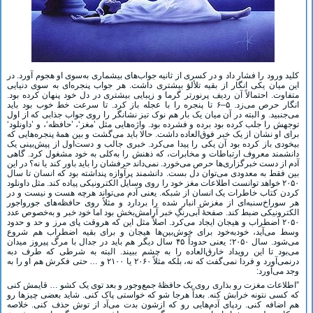
کلید ورود را فشار داد و در کسری از ثانیه جواب‌های بیشماری به‌سوی او هجوم آورد. در
این میان یکی انگار از بقیه تلألؤ بیشتری داشت. هر جواب پنجره‌ای به سوی دنیایی
متفاوت. احتمالاً آن ردیف پرنورتر گرما و زیبایی بیشتری در دل خود پنهان کرده بود.
انگار حرص می‌زد. ۵–۶ تا پنجره را با عجله باز کرد. تا سرعت خط خوب بود باید
می‌جنبید. و البته در آن میان یک بار هم نوک تیز نشانگر را روی جواب جذابی که از اول
توجهش را جلب کرده بود برده و فشرده بود. واژه‌هایی مثل ’مغز‘، ’حافظه‘، و ’داونلود‘
برای او نشان از یک خبر فوق‌العاده داشت. حالا باید می‌گشت و بین همۀ پنجره‌هایی که
بیخودی باز کرده بود آن یکی را پیدا می‌کرد. خبری جالب و دست‌اول از پیش‌بینی یک
دانشمند معروف ارتباطات و مخابرات، که ذهنش را به‌کلی به خود مشغول کرد. گاهی
آدم از دست خبرگزاری‌ها حرص می‌خورد. نمی‌داند حرفشان را باید باور کند یا نه؟ در این
بین فقط به معدودی می‌توان دل بست. دانشمند پرآوازه پنداشته بود که انسان تا سال
۲۰۵۰ خواهد توانست اطلاعات مغز خود را روی وسایل الکترونیکی پیاده کند. مثل داونلود
کردن کتاب خاطرات یک انسان از شبکه. یعنی آدم می‌تواند هرچه هست و نیست و در
هر سوراخ‌سنبه‌ای از مغزش انبار شده را بردارد و مثلاً روی حافظه‌های جورواجور
الکترونیکی ضبط کند. صفحۀ آبی‌رنگِ خبر آرامش‌بخش بود اما خود خبر و به‌خصوص عدد
۲۰۵۰ اضطراب و هیجان ایجاد می‌کرد. اصلاً مثل این که هروقت پای مرز و حد و حدود
وسط می‌آید، خودبه‌خود برای خوش‌بین‌ها هیجان و برای بقیه اضطراب هم شروع
می‌شود. سال ۲۰۵۰؛ یعنی حدوداً ۴۵ سال دیگر هم باید در جدال با مرگ پیروز میدان
می‌بود تا این رویداد خارق‌العاده را به چشم ببیند. البته به شرطی که طرف دبه
درنمی‌آورد و فردا نمی‌گفت که نه، بلکه مثلاً ۲۰۶۰ یا ۲۱۰۰ و … حتی فکرش هم او را به
وجد می‌آورد:
”اطلاعات مغزت رو بذاری روی یک حافظۀ جمع‌وجور و بعد توی یک کشو … قایمش کنی
که کسی نتونه خرابش کنه. بعداً هرجا شو که خواستی پاک کنی. شاید بعضی چیزها رو
هم اضافه کنی. ردپای آدم‌هایی رو که ازشون بدت می‌آد از توش حذف کنی. خلاصه