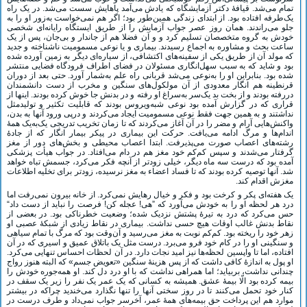
تمام می‌شد. قیافۀ دکتر آزمایشگاه که یادش می‌آمد پاهایش سست می‌شد. در یک راه
یک‌طرفه افتاده بود. از ابتدای زندگی همین‌طور بود؛ اگر هم نمی‌خواست به‌زور او را به
جلو می‌راندند. همان روز عصر جواب آزمایش را از طریق ایستگاه رایانه‌ای شخصی
خودش به گروه متخصصان تسلیم کرد و و آن فضلا هم از جاندار و بی‌جان، پس از یک
ساعت بحث و مشاوره به اجماع رسیدند. بیماری و یا نوعی مسمومیت ناشناخته و جدید
که مولد آن از طریق یکی از سفینه‌های اکتشافی، از سیاره‌ای دیگر به زمین آورده شده
بود و شاید که به سبب سهل‌انگاری مسئولان در فضای اطراف فرودگاه فضایی منتشر
شده بود. بنابراین او را به‌نوعی می‌شد قربانی راه علم به‌شمار آورد. حتی بعد از دوران
قرنطینه هم انگار معدودی از آن مولکول‌های سنگین و مخرب از دست دانشمندان
دررفته بودند و از بخت بد یک‌سر به‌سراغ او رفته و در بدنش جا خوش کرده بودند. اینها از
قراری که در گزارش آمده بود نوعی شبه‌ویروس بودند که قابلیت تکثیر و تولید‌مثل
نداشتند و به همین جهت فقط نوعی مسمومیت ایجاد می‌کردند و درپی ورود آنها به بدن،
واکنش‌هایی آرام و مضر را در آن آغاز می‌کردند که تا زمان تخریب تدریجی یک‌به‌یک همۀ
اندام‌ها و مرگ ادامه می‌یافت. حرکت این بیماری در پیکر بیمار انگار که از جادۀ
رشته‌های اعصاب صورت می‌پذیرفت. ابتدا اعصاب محیطی و بخش‌های دور از مغز
گرفتار می‌شدند و سپس کم‌کم خود مغز هم در دام می‌افتاد. در جواب هیأت پزشکی
آمده بود که درست سه ماه دیگر، خیلی زودتر از آنچه فکر می‌کرد، جسمش تباه خواهد
شد. آنها توصیه کرده بودند که تا فساد اعضاء به مغز نرسیده، زودتر برای تخلیه اطلاعات
مغزش اقدام کند.
یک هفته‌ای پکر و کرخت بود و فکر و خیال رهایش نمی‌کرد. از خانه بیرون نمی‌رفت اما
درد هر لحظه او را به خودش می‌آورد که ”هی! عجله کن! فرصت را نباید از دست داد“
حس می‌کرد که درد به تیرۀ پشتش نزدیک شده؛ وضعیت خطرناکی بود. در بعضی از
نقاط بدنش غالب اوقات هیچ حسی نداشت. بیماری در نقاط زیادی از شبکۀ عصبی او
زهر خود را ریخته بود. کم‌کم نوبت به مغز می‌رسید و آن‌وقت بود که مرگ با تمام سیاهی
و سنگینی او را در کام خود فرو می‌برد. درست مثل یک باتلاق عمیق و اسیری که در آن
افتاده، اما تا واپسین لحظه‌ها نیز امید نجات دارد. در آن لحظات احساس تنهایی می‌کرد.
او پول به اندازۀ کافی داشت که از پس هزینۀ سنگین «تعویض جسم» که البته هنوز رواج
چندانی نداشت، بربیاید؛ اما همراهی نداشت که با او درد دل کند. او همه‌جوره خودش را
بیمه کرده بود الّا بیمۀ عشق. همیشه به کسانی که یک عمر یک نفر را زیر یک سقف در
کنار خود تحمل می‌کنند تا در روز سختی آنها را تنها نگذارد می‌خندید چراکه در بیشتر
موارد هم این پرداخت حق بیمه‌های همۀ عمر، آخرسر جواب نمی‌داد و طرف درست در