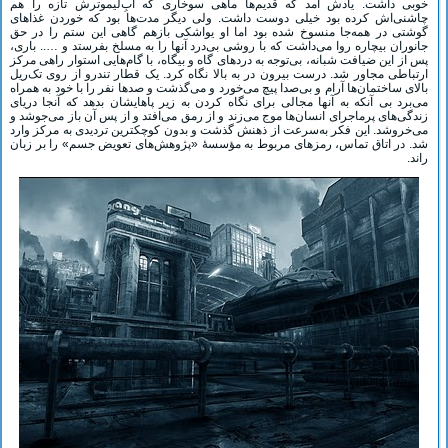
خوبی داشت. یادش آمد که قدیم‌ها ماهی سوخاری که آبِ‌لیموترش تازه را هم
چاشنی‌اش کرده بود خیلی دوست داشت. ولی دیگر مدت‌ها بود که خوردن غذاهای
گوشتی در همه‌جا منسوخ شده بود اما او یواشکی بازهم گاهی این ستم را در حق
جانوران بیچاره روا می‌داشت که با روشی بی‌درد آنها را به مسلخ بفرستد و ….. باری،
پس از این ضیافت شبانه، بی‌توجه به دردهای گاه و بیگاه، با گام‌هایی استوار راهی مرکز
ارتباطی مجاور شد. درست بیرون در به بالا نگاه کرد. یک قطار تندرو از روی تک‌ریل
بالای ساختمان‌ها آرام و بی‌صدا پیچ می‌خورد و می‌گذشت و صدها نفر را با خود به همراه
می‌برد بی آنکه به آنها مجالی برای نگاه کردن به زیر پاهایشان بدهد که آنجا دریای
زندگی‌های پرماجرای انسان‌ها موج می‌زند و از رمق می‌افتد و از پس آن باز می‌جوشد و
می‌خروشد. این فکر به‌سرعت از ذهنش گذشت و بدون کوچکترین تردیدی به مرکز وارد
شد. در اتاق تماس، رمزهای مربوط به مؤسسۀ «پژوهش‌های تعویض جسم» را بر زبان
راند.