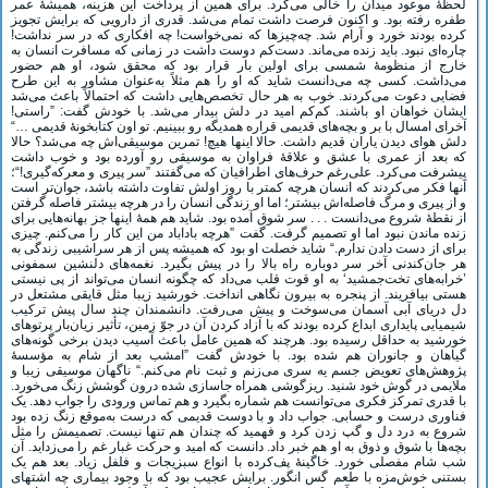
لحظۀ موعود میدان را خالی می‌کرد. برای همین از پرداخت این هزینه، همیشۀ عمر
طفره رفته بود. و اکنون فرصت داشت تمام می‌شد. قدری از دارویی که برایش تجویز
کرده بودند خورد و آرام شد. چه‌چیزها که نمی‌خواست! چه افکاری که در سر نداشت!
چاره‌ای نبود. باید زنده می‌ماند. دست‌کم دوست داشت در زمانی که مسافرت انسان به
خارج از منظومۀ شمسی برای اولین بار قرار بود که محقق شود، او هم حضور
می‌داشت. کسی چه می‌دانست شاید که او را هم مثلاً به‌عنوان مشاور به این طرح
فضایی دعوت می‌کردند. خوب به هر حال تخصص‌هایی داشت که احتمالاً باعث می‌شد
ایشان خواهان او باشند. کم‌کم امید در دلش بیدار می‌شد. با خودش گفت: ‌‌”راستی!
آخرای امسال با بر و بچه‌های قدیمی قراره همدیگه رو ببینیم. تو اون کتابخونۀ قدیمی …‌“
دلش هوای دیدن یاران قدیم داشت. حالا اینها هیچ! تمرین موسیقی‌اش چه می‌شد؟ حالا
که بعد از عمری با عشق و علاقۀ فراوان به موسیقی رو آورده بود و خوب داشت
پیشرفت می‌کرد. علی‌رغم حرف‌های اطرافیان که می‌گفتند ‌”سر پیری و معرکه‌گیری!“؛
آنها فکر می‌کردند که انسان هرچه کمتر با روز اولش تفاوت داشته باشد، جوان‌تر است
و از پیری و مرگ فاصله‌اش بیشتر؛ اما او زندگی انسان را در هرچه بیشتر فاصله گرفتن
از نقطۀ شروع می‌دانست . . . سر شوق آمده بود. شاید هم همۀ اینها جز بهانه‌هایی برای
زنده ماندن نبود اما او تصمیم گرفت. گفت ”هرچه باداباد من این کار را می‌کنم. چیزی
برای از دست دادن ندارم.“ شاید خصلت او بود که همیشه پس از هر سراشیبی زندگی به
هر جان‌کندنی آخر سر دوباره راه بالا را در پیش بگیرد. نغمه‌های دلنشین سمفونی
’خرابه‌های تخت‌جمشید‘ به او قوت قلب می‌داد که چگونه انسان می‌تواند از پی نیستی
هستی بیافریند. از پنجره به بیرون نگاهی انداخت. خورشید زیبا مثل قایقی مشتعل در
دل دریای آبی آسمان می‌سوخت و پیش می‌رفت. دانشمندان چند سال پیش ترکیب
شیمیایی پایداری ابداع کرده بودند که با آزاد کردن آن در جوّ زمین، تأثیر زیان‌بار پرتوهای
خورشید به حداقل رسیده بود. هرچند که همین عامل باعث آسیب دیدن برخی گونه‌های
گیاهان و جانوران هم شده بود. با خودش گفت ”امشب بعد از شام به مؤسسۀ
پژوهش‌های تعویض جسم یه سری می‌زنم و ثبت نام می‌کنم.“ ناگهان موسیقی زیبا و
ملایمی در گوش خود شنید. ریزگوشی همراه جاسازی شده درون گوشش زنگ می‌خورد.
با قدری تمرکز فکری می‌توانست هم شماره بگیرد و هم تماس ورودی را جواب دهد. یک
فناوری درست و حسابی. جواب داد و با دوست قدیمی که درست به‌موقع زنگ زده بود
شروع به درد دل و گپ زدن کرد و فهمید که چندان هم تنها نیست. تصمیمش را مثل
بچه‌ها با شوق و ذوق به او هم خبر داد. دانست که امید و حرکت غبار غم را می‌زداید. آن
شب شام مفصلی خورد. خاگینۀ پف‌کرده با انواع سبزیجات و فلفل زیاد. بعد هم یک
بستنی خوش‌مزه با طعم گس انگور. برایش عجیب بود که با وجود بیماری چه اشتهای