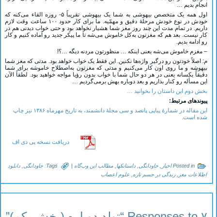
انجام بدیم …
اول همه یک متخصص بیهوشی به شما یک بیهوشی تقریباً ۵- روزه القاء می‌کنه که
خودش در نوع خودش مرحلۀ دقیق و مهمّیه. ما برای کار حدود ۱۰۰ ساعت وقت لازم
داریم. در تمام مدت این چند روز مغز شما هشیار نخواهد بود و حتی خواب دیدنی هم در
کار نیست. بعد هم که مغزتون به‌کل خاموش می‌شه تا ما پیکر جدید رو آماده کنیم و کار
رو ادامه بدیم.
– مغزم خاموش می‌شه یعنی اینکه … منظورتون مردنه دیگه …؟!
م: اصلاً خودتون رو درگیر واژه‌ها نکنین. این فقط یک خواب خواهد بود. مدتی که مغز شما
بیهوشه و ما روی اون کار می‌کنیم و مدتی که مغزتون به‌اصطلاح خاموشه برای شما
دقیقاً یکسانه یعنی در هر دو حال شما با خواب بدون رؤیا مواجه خواهید بود. لطفاً الآن
این مسأله رو کنار بذاریم و بعد دوباره بهش برمی‌گردیم …
بخش دوم این داستان را بخوانید …
پیوندهای مرتبط:
این مقاله در شمارۀ پیاپی پانصد و سی مجلۀ دانشمند، به تاریخ مهرماه ۱۳۸۶ نیز چاپ
شده است.
دریافت نسخه پی دی اف
Posted in
اخبار
,
جاودانگی
,
داستانکها
,
مطالب این وب‌گاه
|
Tags:
جاودانگی
,
دانلود
اطلاعات مغز
,
زندگی در جسم تازه
,
علوم اعصاب
۷ Responses to “تولد دوباره (بخش یکم)”