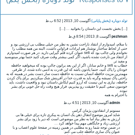
تولد دوباره (بخش پایانی)
آگوست 10, 2013 | 6:52 ب.ظ
[…] بخش نخست این داستان را بخوانید … […]
pezhman
آگوست 8, 2013 | 8:54 ق.ظ
با سلام، امیدوارم از انتقاد ناراحت نشین به نظر من خیلی مطلب بی ارزشی بود و
حتی از لحاظ ساختار نوشتار هم ایرادات فراوانی داشت، البته من همه مطلب را
نخواندم ولی جالب بود که seti عنوان کرده قلم گیرایی دارید. در هر صورت امیدوارم
از انتقاد من نارحت نشده باشید، اگر کمی بیشتر وقت صرف کنید حتما بهتر مینویسید
و مفید تر.
خطاب به seti و خانم ساناز، اگر از این بعد براتون جالب بوده که میخواهید حافظه
خودتان را پاک کنید، حتما یادتون باشه که این قدرت به آدمی داده شده، از طرفی
مهمترین مزیت حافظه انسان نسبت به حافظه دست ساز دست بشر در همینه که به
راحتی پاک نمیشه وگرنه باید به قدرت خدا در آفرینش شک میکردیم. برای پاک کردن
حافظه، نیازی به این نیست که آرزو کنیم ایکاش داستان نبود و واقعیت داشت، باید
خودمون سعی کنیم تا حقیقت رو بپذیریم، فرار هیچ وقت راه حل خوبی برای بشر
نبوده.
با احترام به همه
admin
آگوست 10, 2013 | 4:51 ب.ظ
ممنونم از انتقادتون پژمان گرامی
شاید امروز موضوع انتقال ذهن یک انسان به پیکری تازه برای خیلی ها بی
ارزش به نظر بیاد اما به نظر من موضوعی است که دیر یا زود برای بشر
ارزشی زیاد و جایگاهی مهم پیدا خواهد کرد …
در ضمن توجه شما رو به مطلبی در همین زمینه در صفحۀ علوم اعصاب و با
عنوان پاک سازی حافظه جلب می کنم: