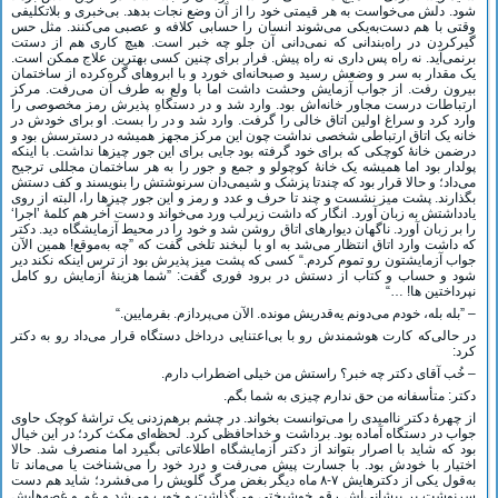
شود. دلش می‌خواست به هر قیمتی خود را از آن وضع نجات بدهد. بی‌خبری و بلاتکلیفی
وقتی با هم دست‌به‌یکی می‌شوند انسان را حسابی کلافه و عصبی می‌کنند. مثل حس
گیر‌کردن در راه‌بندانی که نمی‌دانی آن جلو چه خبر است. هیچ کاری هم از دستت
برنمی‌آید. نه راه پس داری نه راه پیش. فرار برای چنین کسی بهترین علاج ممکن است.
یک مقدار به سر و وضعش رسید و صبحانه‌ای خورد و با ابروهای گره‌کرده از ساختمان
بیرون رفت. از جواب آزمایش وحشت داشت اما با ولع به طرف آن می‌رفت. مرکز
ارتباطات درست مجاور خانه‌اش بود. وارد شد و در دستگاهِ پذیرش رمز مخصوصی را
وارد کرد و سراغ اولین اتاق خالی را گرفت. وارد شد و در را بست. او برای خودش در
خانه یک اتاق ارتباطی شخصی نداشت چون این مرکز مجهز همیشه در دسترسش بود و
درضمن خانۀ کوچکی که برای خود گرفته بود جایی برای این جور چیزها نداشت. با اینکه
پولدار بود اما همیشه یک خانۀ کوچولو و جمع و جور را به هر ساختمان مجللی ترجیح
می‌داد؛ و حالا قرار بود که چندتا پزشک و شیمی‌دان سرنوشتش را بنویسند و کف دستش
بگذارند. پشت میز نشست و چند تا حرف و عدد و رمز و این جور چیزها را، البته از روی
یادداشتش به زبان آورد. انگار که داشت زیرلب ورد می‌خواند و دست آخر هم کلمۀ ’اجرا‘
را بر زبان آورد. ناگهان دیوارهای اتاق روشن شد و خود را در محیط آزمایشگاه دید. دکتر
که داشت وارد اتاق انتظار می‌شد به او با لبخند تلخی گفت که ”چه به‌موقع! همین الآن
جواب آزمایشتون رو تموم کردم.“ کسی که پشت میز پذیرش بود از ترس اینکه نکند دیر
شود و حساب و کتاب از دستش در برود فوری گفت: ”شما هزینۀ آزمایش رو کامل
نپرداختین ها! …“
– ”بله بله، خودم می‌دونم یه‌قدریش مونده. الآن می‌پردازم. بفرمایین.“
در حالی‌که کارت هوشمندش رو با بی‌اعتنایی درداخل دستگاه قرار می‌داد رو به دکتر
کرد:
– خُب آقای دکتر چه خبر؟ راستش من خیلی اضطراب دارم.
دکتر: متأسفانه من حق ندارم چیزی به شما بگم.
از چهرۀ دکتر ناامیدی را می‌توانست بخواند. در چشم برهم‌زدنی یک تراشۀ کوچک حاوی
جواب در دستگاه آماده بود. برداشت و خداحافظی کرد. لحظه‌ای مکث کرد؛ در این خیال
بود که شاید با اصرار بتواند از دکتر آزمایشگاه اطلاعاتی بگیرد اما منصرف شد. حالا
اختیار با خودش بود. با جسارت پیش می‌رفت و درد خود را می‌شناخت یا می‌ماند تا
به‌قول یکی از دکترهایش ۷-۸ ماه دیگر بغض مرگ گلویش را می‌فشرد؛ شاید هم دست
سرنوشت بر پیشانی‌اش رقم خوشبختی می‌گذاشت و خوب می‌شد و غم و غصه‌هایش