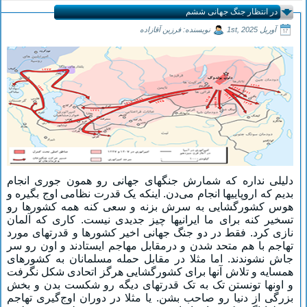
در انتظار جنگ جهانی ششم
آوریل 1st, 2025
نویسنده: فرزین آقازاده
دلیلی نداره که شمارش جنگهای جهانی رو همون جوری انجام
بدیم که اروپاییها انجام می‌دن. اینکه یک قدرت نظامی اوج بگیره و
هوس کشورگشایی به سرش بزنه و سعی کنه همه کشورها رو
تسخیر کنه برای ما ایرانیها چیز جدیدی نیست. کاری که آلمان
نازی کرد. فقط در دو جنگ جهانی اخیر کشورها و قدرتهای مورد
تهاجم با هم متحد شدن و درمقابل مهاجم ایستادند و اون رو سر
جاش نشوندند. اما مثلا در مقابل حمله مسلمانان به کشورهای
همسایه و تلاش آنها برای کشورگشایی هرگز اتحادی شکل نگرفت
و اونها تونستن تک به تک قدرتهای دیگه رو شکست بدن و بخش
بزرگی از دنیا رو صاحب بشن. یا مثلا در دوران اوج‌گیری تهاجم