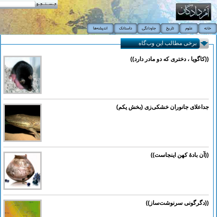
برخی مطالب این وب‌گاه
((کاگویا ، دختری که دو مادر دارد))
جداعلای جانوران خشکی‌زی (بخش یکم)
((آن بادۀ کهن اینجاست))
((دگرگونی سرنوشت‌ساز))