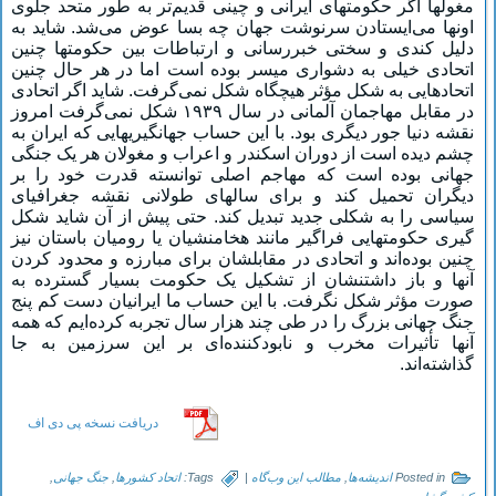
مغولها اگر حکومتهای ایرانی و چینی قدیم‌تر به طور متحد جلوی
اونها می‌ایستادن سرنوشت جهان چه بسا عوض می‌شد. شاید به
دلیل کندی و سختی خبررسانی و ارتباطات بین حکومتها چنین
اتحادی خیلی به دشواری میسر بوده است اما در هر حال چنین
اتحادهایی به شکل مؤثر هیچگاه شکل نمی‌گرفت. شاید اگر اتحادی
در مقابل مهاجمان آلمانی در سال ۱۹۳۹ شکل نمی‌گرفت امروز
نقشه دنیا جور دیگری بود. با این حساب جهانگیریهایی که ایران به
چشم دیده است از دوران اسکندر و اعراب و مغولان هر یک جنگی
جهانی بوده است که مهاجم اصلی توانسته قدرت خود را بر
دیگران تحمیل کند و برای سالهای طولانی نقشه جغرافیای
سیاسی را به شکلی جدید تبدیل کند. حتی پیش از آن شاید شکل
گیری حکومتهایی فراگیر مانند هخامنشیان یا رومیان باستان نیز
چنین بوده‌اند و اتحادی در مقابلشان برای مبارزه و محدود کردن
آنها و باز داشتنشان از تشکیل یک حکومت بسیار گسترده به
صورت مؤثر شکل نگرفت. با این حساب ما ایرانیان دست کم پنج
جنگ جهانی بزرگ را در طی چند هزار سال تجربه کرده‌ایم که همه
آنها تأثیرات مخرب و نابودکننده‌ای بر این سرزمین به جا
گذاشته‌اند.
دریافت نسخه پی دی اف
Posted in
اندیشه‌ها
,
مطالب این وب‌گاه
|
Tags:
اتحاد کشورها
,
جنگ جهانی
,