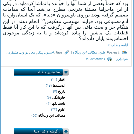
بود که حتماً بعضی از شما آنها را خوانده یا تماشا کرده‌اید. در یکی
از این ماجراها مسئلۀ بغرنجی مطرح می‌شد. آنجا که مقامات
تصمیم گرفته بودند برروی ناوسروان «دِیتا»، که یک انسان‌واره یا
۱۷
آدم‌مصنوعی بود، فرایند مهندسی معکوس
انجام دهند. در این
هنگام جر و بحث داغی بین آنها درگرفت که با این کار آیا فقط
قطعات یک ماشین را پیاده کرده‌اند و یا به زندگی موجودی
احساس‌مند پایان داده‌اند؟
ادامه مطلب »
Posted in
علوم
,
مطالب این وب‌گاه
|
Tags:
استیون پینکر
,
مغز
,
نورون
,
هشیاری
,
هوشیاری
|
۱ Comment »
دسته‌بندی مطالب
اخبار
(۲۰)
اندیشه‌ها
(۱۴)
تاریخ
(۴)
جاودانگی
(۶)
داستانکها
(۳)
● خبر کوتاهی دربارۀ دست مصنوعی دارای
علوم
(۳۲)
قابلیت اتصال به مغز
مطالب این وب‌گاه
(۵۵)
● خوب خوابیدن به مغز کمک می‌کند
خاطرات بد را دور نگه دارد …
● دریافت ویدیوی مردی که دست آهنی را
از گوشه و کنار دنیا
تنها با نیروی فکر حرکت می‌دهد.