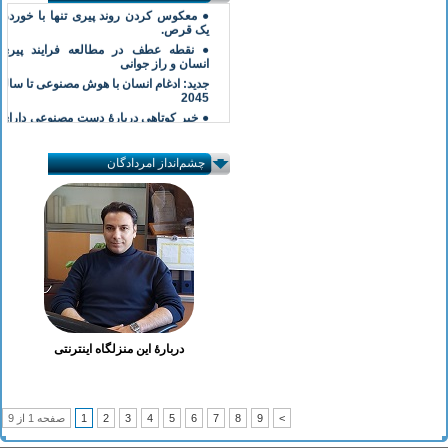
● معکوس کردن روند پیری تنها با خوردن
یک قرص.
● نقطه عطف در مطالعه فرایند پیری
انسان و راز جوانی
جدید: ادغام انسان با هوش مصنوعی تا سال
2045
● خبر کوتاهی دربارۀ دست مصنوعی دارای
قابلیت اتصال به مغز
● خوب خوابیدن به مغز کمک می‌کند
خاطرات بد را دور نگه دارد …
چشم‌انداز امردادگان
● دریافت ویدیوی مردی که دست آهنی را
تنها با نیروی فکر حرکت می‌دهد.
● معکوس کردن روند پیری تنها با خوردن
یک قرص.
● نقطه عطف در مطالعه فرایند پیری
انسان و راز جوانی
جدید: ادغام انسان با هوش مصنوعی تا سال
2045
دربارهٔ این منزلگاه اینترنتی
>
9
8
7
6
5
4
3
2
1
صفحه 1 از 9