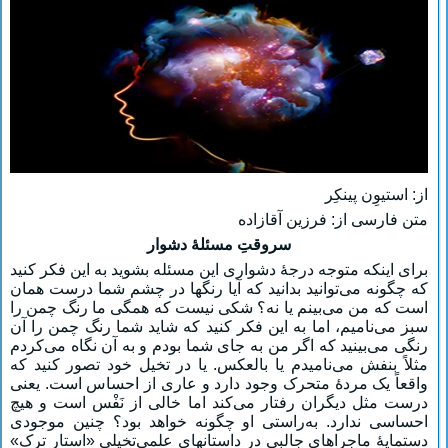
از: استیوِن پینکِر
متن فارسی از: فرزین آقازاده
سروقتِ مسئلۀ دشوار
برای اینکه متوجه درجۀ دشواری این مسئله بشوید به این فکر کنید
که چگونه می‌توانید بدانید که آیا رنگها در چشم شما درست همان
است که من می‌بینم یا نه؟ شکی نیست که همگی ما رنگ چمن را
سبز می‌نامیم، اما به این فکر کنید که شاید شما رنگ چمن را آن
رنگی می‌بینید که اگر من به جای شما بودم و به آن نگاه می‌کردم
مثلاً بنفش می‌نامیدم یا بالعکس. یا در تخیل خود تصور کنید که
واقعاً یک مردۀ متحرک وجود دارد و عاری از احساس است. یعنی
درست مثل دیگران رفتار می‌کند اما خالی از نَفْس است و هیچ
احساسی ندارد. به‌راستی او چگونه خواهد بود؟ چنین موجودی
دستمایۀ ماجراهای جالبی در داستانهای علمی‌تخیلی «استار ترِک»